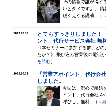
その情報で誰が得す
いとダメですよ。 
鋭くえぐる講演...（
とてもすっきりしました！ 
2013.10.08
ント」代行サービス会社 無
《本セミナーに参加する前、どの
たか？》 飛び込み営業後の電話かけ
を読む
）
「営業アポイント」代行会
2013.10.08
しました。
今回は、都心で業績
イント」代行会社 A
呼びし、無料...（
→