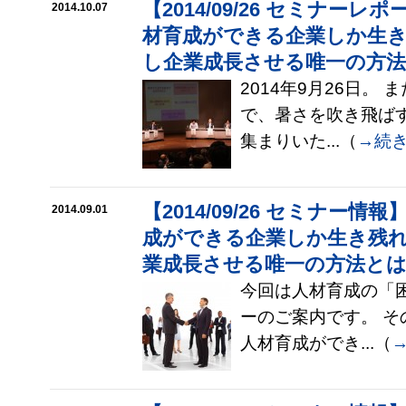
【2014/09/26 セミナー
2014.10.07
材育成ができる企業しか生
し企業成長させる唯一の方
2014年9月26日。
で、暑さを吹き飛ば
集まりいた...（
→続
【2014/09/26 セミナー
2014.09.01
成ができる企業しか生き残
業成長させる唯一の方法と
今回は人材育成の「
ーのご案内です。 
人材育成ができ...（