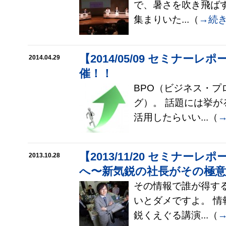
で、暑さを吹き飛ば
集まりいた...（
→続
【2014/05/09 セミナー
2014.04.29
催！！
BPO（ビジネス・プ
グ）。 話題には挙
活用したらいい...（
【2013/11/20 セミナー
2013.10.28
へ〜新気鋭の社長がその極
その情報で誰が得す
いとダメですよ。 
鋭くえぐる講演...（