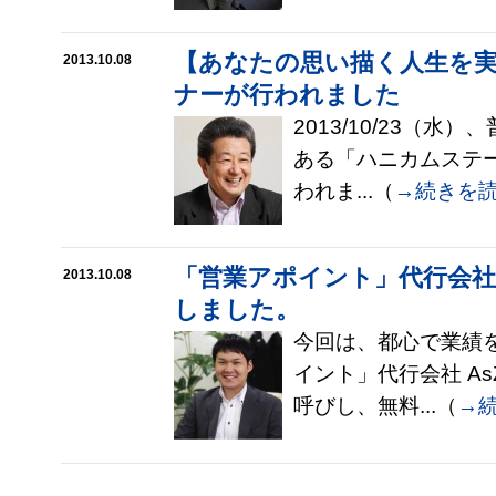
【あなたの思い描く人生を
2013.10.08
ナーが行われました
2013/10/23（
ある「ハニカムステ
われま...（
→続きを
「営業アポイント」代行会
2013.10.08
しました。
今回は、都心で業績
イント」代行会社 A
呼びし、無料...（
→